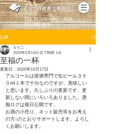
えちご行政書士事務所
​TEL
0178-85-6006
FAX
050-3488-0879
記事
えちご
2020年2月14日
読了時間: 1分
至福の一杯
更新日：
2020年10月17日
アルコールは寝酒専門で缶ビール３５
０ml１本で十分なのですが、美味しい
と思います。久しぶりの更新です。更
新しない間にいろいろありました。愚
痴ログは後日公開です。
お酒の小売り、ネット販売等をお考え
の方↓のとおりサポートします。よろし
くお願いします。