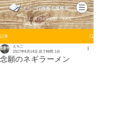
えちご行政書士事務所
​TEL
0178-85-6006
FAX
050-3488-0879
記事
えちご
2017年6月14日
読了時間: 1分
念願のネギラーメン