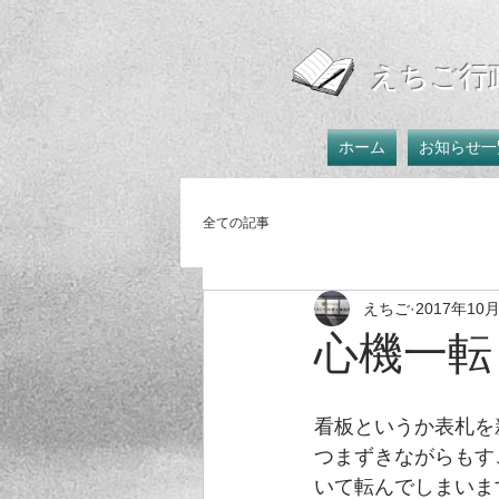
えちご行
ホーム
お知らせ一
全ての記事
えちご
2017年10
心機一転
看板というか表札を
つまずきながらもす
いて転んでしまいま