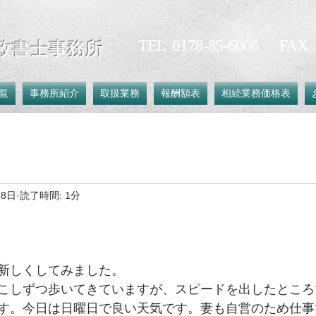
​TEL 0178-85-6006 FAX 0
政書士事務所
覧
事務所紹介
取扱業務
報酬額表
相続業務価格表
月8日
読了時間: 1分
新しくしてみました。
こしずつ歩いてきていますが、スピードを出したところ
す。今日は日曜日で良い天気です。妻も自営のため仕事