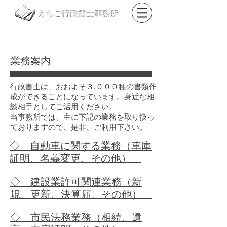
えちご行政書士事務所
​TEL
0178-85-6006
FAX
050-3488-0879
​業務案内
行政書士は、おおよそ３,０００種の書類作
成ができることになっています。身近な相
談相手としてご活用ください。
​当事務所では、主に下記の業務を取り扱っ
ておりますので、是非、ご利用下さい。
◇ 自動車に関する業務（車庫
証明、名義変更、その他）
◇ 建設業許可関連業務（新
規、更新、決算届、その他）
◇ 市民法務業務（相続、遺