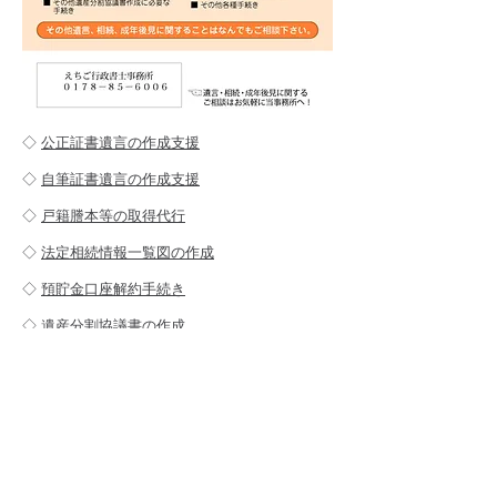
◇
公正証書遺言の作成支援
◇
自筆証書遺言の作成支援
◇
戸籍謄本等の取得代行
◇
法定相続情報一覧図の作成
◇
預貯金口座解約手続き
◇
遺産分割協議書の作成
◇
相続財産目録の作成
◇ 成年後見サポート
相続業務価格表を参照