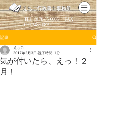
えちご行政書士事務所
​TEL
0178-85-6006
FAX
050-3488-0879
記事
えちご
2017年2月3日
読了時間: 1分
気が付いたら、えっ！２
月！