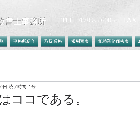
​TEL 0178-85-6006 FAX 0
政書士事務所
覧
事務所紹介
取扱業務
報酬額表
相続業務価格表
20日
読了時間: 1分
はココである。