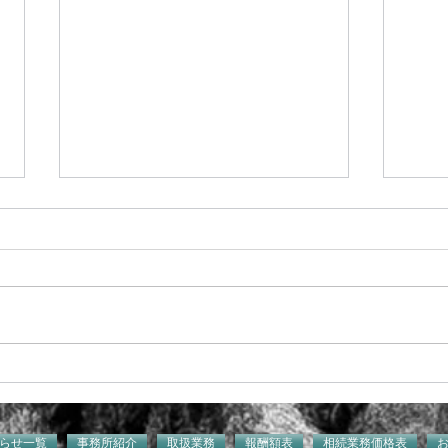
ハサップ
質問
りま
らせ一覧
事務所紹介
取扱業務
報酬額表
相続業務価格表